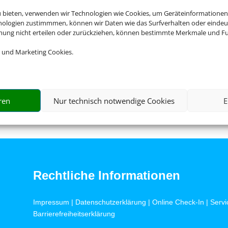
u bieten, verwenden wir Technologien wie Cookies, um Geräteinformationen
nologien zustimmmen, können wir Daten wie das Surfverhalten oder eindeut
mmung nicht erteilen oder zurückziehen, können bestimmte Merkmale und Fu
 und Marketing Cookies.
Flughafenparken
ren
Nur technisch notwendige Cookies
E
Rechtliche Informationen
Impressum
|
Datenschutzerklärung
|
Online Check-In
|
Servi
Barrierefreiheitserklärung