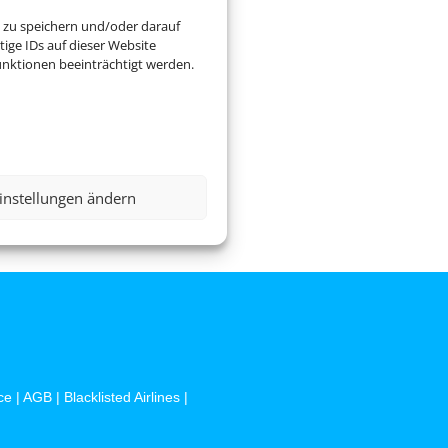
 zu speichern und/oder darauf
ige IDs auf dieser Website
nktionen beeinträchtigt werden.
instellungen ändern
ce
|
AGB
|
Blacklisted Airlines
|